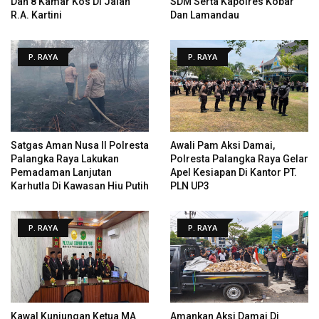
Dan 8 Kamar Kos Di Jalan
SDM Serta Kapolres Kobar
R.A. Kartini
Dan Lamandau
P. RAYA
P. RAYA
Satgas Aman Nusa II Polresta
Awali Pam Aksi Damai,
Palangka Raya Lakukan
Polresta Palangka Raya Gelar
Pemadaman Lanjutan
Apel Kesiapan Di Kantor PT.
Karhutla Di Kawasan Hiu Putih
PLN UP3
P. RAYA
P. RAYA
Kawal Kunjungan Ketua MA
Amankan Aksi Damai Di