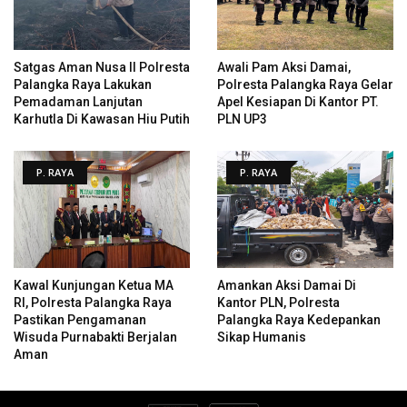
Satgas Aman Nusa II Polresta
Awali Pam Aksi Damai,
Palangka Raya Lakukan
Polresta Palangka Raya Gelar
Pemadaman Lanjutan
Apel Kesiapan Di Kantor PT.
Karhutla Di Kawasan Hiu Putih
PLN UP3
P. RAYA
P. RAYA
Kawal Kunjungan Ketua MA
Amankan Aksi Damai Di
RI, Polresta Palangka Raya
Kantor PLN, Polresta
Pastikan Pengamanan
Palangka Raya Kedepankan
Wisuda Purnabakti Berjalan
Sikap Humanis
Aman