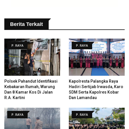
Berita Terkait
P. RAYA
P. RAYA
Polsek Pahandut Identifikasi
Kapolresta Palangka Raya
Kebakaran Rumah, Warung
Hadiri Sertijab Irwasda, Karo
Dan 8 Kamar Kos Di Jalan
SDM Serta Kapolres Kobar
R.A. Kartini
Dan Lamandau
P. RAYA
P. RAYA