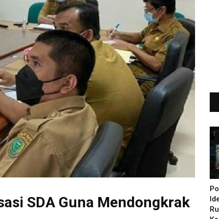
Po
isasi SDA Guna Mendongkrak
Id
Ru