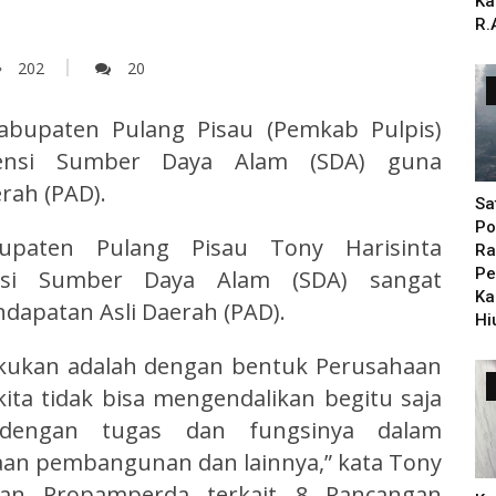
Ka
R.
202
20
abupaten Pulang Pisau (Pemkab Pulpis)
tensi Sumber Daya Alam (SDA) guna
rah (PAD).
Sa
Po
bupaten Pulang Pisau Tony Harisinta
Ra
Pe
ensi Sumber Daya Alam (SDA) sangat
Ka
apatan Asli Daerah (PAD).
Hi
lakukan adalah dengan bentuk Perusahaan
ta tidak bisa mengendalikan begitu saja
dengan tugas dan fungsinya dalam
an pembangunan dan lainnya,” kata Tony
san Propamperda terkait 8 Rancangan