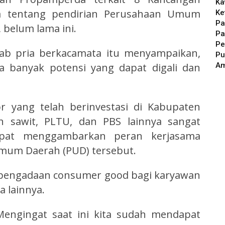
Ka
ya tentang pendirian Perusahaan Umum
Ke
Pa
 belum lama ini.
Pa
Pe
ab pria berkacamata itu menyampaikan,
Pu
A
a banyak potensi yang dapat digali dan
r yang telah berinvestasi di Kabupaten
n sawit, PLTU, dan PBS lainnya sangat
apat menggambarkan peran kerjasama
mum Daerah (PUD) tersebut.
, pengadaan consumer good bagi karyawan
 lainnya.
 Mengingat saat ini kita sudah mendapat