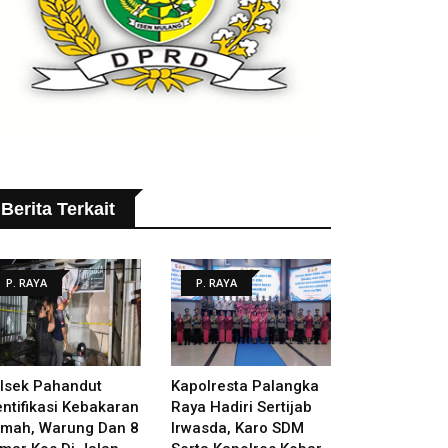
Berita Terkait
P. RAYA
P. RAYA
lsek Pahandut
Kapolresta Palangka
entifikasi Kebakaran
Raya Hadiri Sertijab
mah, Warung Dan 8
Irwasda, Karo SDM