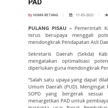
PAD
By
HUMA BETANG
11-05-2021
PULANG PISAU –
Pemerintah K
terus berupaya menggali po
mendongkrak Pendapatan Asli Dae
Sekretaris Daerah (Sekda) Ka
mengatakan optimalisasi pot
diperlukan guna mendongkrak Pend
”Salah satu upaya yang dapat di
Umum Daerah (PUD). Mengingat ki
SOPD yang bergerak sesuai 
menargetkan PAD untuk pembiaya
Harisinta usai Rapat Pembaha