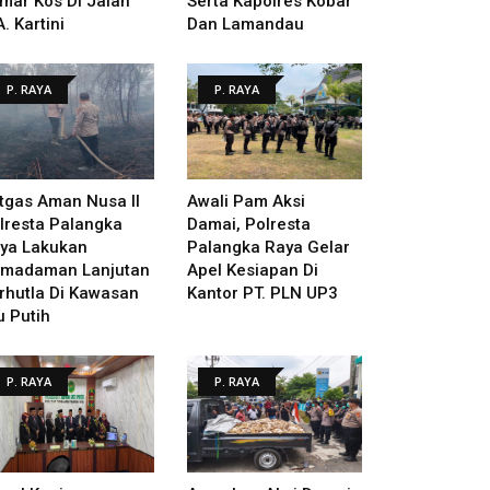
mar Kos Di Jalan
Serta Kapolres Kobar
A. Kartini
Dan Lamandau
P. RAYA
P. RAYA
tgas Aman Nusa II
Awali Pam Aksi
lresta Palangka
Damai, Polresta
ya Lakukan
Palangka Raya Gelar
madaman Lanjutan
Apel Kesiapan Di
rhutla Di Kawasan
Kantor PT. PLN UP3
u Putih
P. RAYA
P. RAYA