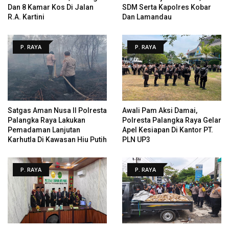
Dan 8 Kamar Kos Di Jalan
SDM Serta Kapolres Kobar
R.A. Kartini
Dan Lamandau
P. RAYA
P. RAYA
Satgas Aman Nusa II Polresta
Awali Pam Aksi Damai,
Palangka Raya Lakukan
Polresta Palangka Raya Gelar
Pemadaman Lanjutan
Apel Kesiapan Di Kantor PT.
Karhutla Di Kawasan Hiu Putih
PLN UP3
P. RAYA
P. RAYA