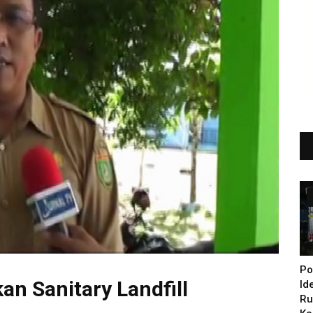
Po
an Sanitary Landfill
Id
Ru