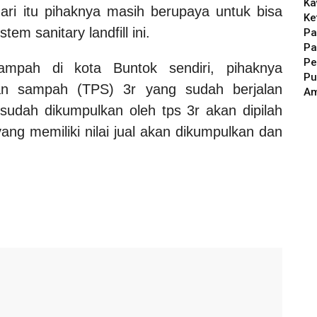
Ka
ri itu pihaknya masih berupaya untuk bisa
Ke
m sanitary landfill ini.
Pa
Pa
Pe
mpah di kota Buntok sendiri, pihaknya
Pu
an sampah (TPS) 3r yang sudah berjalan
A
udah dikumpulkan oleh tps 3r akan dipilah
g memiliki nilai jual akan dikumpulkan dan