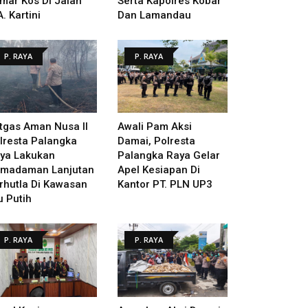
mar Kos Di Jalan
Serta Kapolres Kobar
A. Kartini
Dan Lamandau
P. RAYA
P. RAYA
tgas Aman Nusa II
Awali Pam Aksi
lresta Palangka
Damai, Polresta
ya Lakukan
Palangka Raya Gelar
madaman Lanjutan
Apel Kesiapan Di
rhutla Di Kawasan
Kantor PT. PLN UP3
u Putih
P. RAYA
P. RAYA