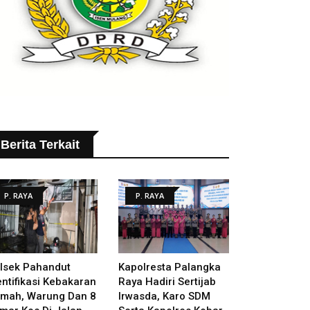
Berita Terkait
P. RAYA
P. RAYA
lsek Pahandut
Kapolresta Palangka
entifikasi Kebakaran
Raya Hadiri Sertijab
mah, Warung Dan 8
Irwasda, Karo SDM