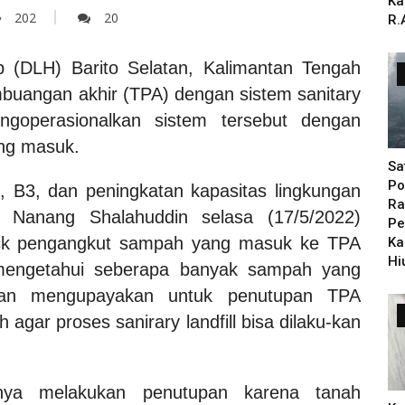
Ka
202
20
R.
p (DLH) Barito Selatan, Kalimantan Tengah
mbuangan akhir (TPA) dengan sistem sanitary
engoperasionalkan sistem tersebut dengan
ng masuk.
Sa
Po
 B3, dan peningkatan kapasitas lingkungan
Ra
 Nanang Shalahuddin selasa (17/5/2022)
Pe
ck pengangkut sampah yang masuk ke TPA
Ka
Hi
 mengetahui seberapa banyak sampah yang
akan mengupayakan untuk penutupan TPA
gar proses sanirary landfill bisa dilaku-kan
knya melakukan penutupan karena tanah