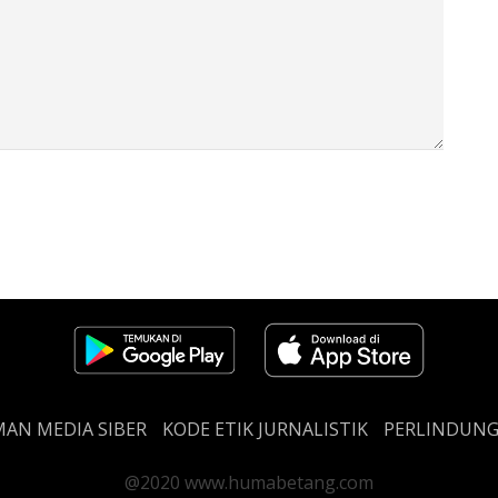
AN MEDIA SIBER
KODE ETIK JURNALISTIK
PERLINDUN
@2020 www.humabetang.com