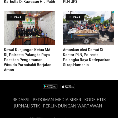
Karhutla Di Kawasan Hiu Putih
PLN UP3
P. RAYA
P. RAYA
Kawal Kunjungan Ketua MA
Amankan Aksi Damai Di
RI, Polresta Palangka Raya
Kantor PLN, Polresta
Pastikan Pengamanan
Palangka Raya Kedepankan
Wisuda Purnabakti Berjalan
Sikap Humanis
Aman
REDAKSI
PEDOMAN MEDIA SIBER
KODE ETIK
JURNALISTIK
PERLINDUNGAN WARTAWAN