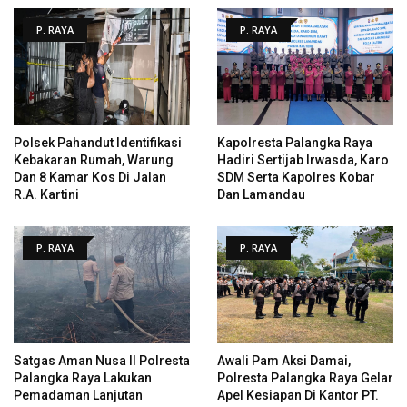
P. RAYA
P. RAYA
Polsek Pahandut Identifikasi
Kapolresta Palangka Raya
Kebakaran Rumah, Warung
Hadiri Sertijab Irwasda, Karo
Dan 8 Kamar Kos Di Jalan
SDM Serta Kapolres Kobar
R.A. Kartini
Dan Lamandau
P. RAYA
P. RAYA
Satgas Aman Nusa II Polresta
Awali Pam Aksi Damai,
Palangka Raya Lakukan
Polresta Palangka Raya Gelar
Pemadaman Lanjutan
Apel Kesiapan Di Kantor PT.