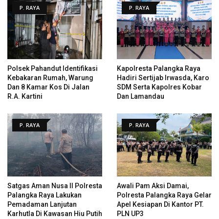
P. RAYA
P. RAYA
Polsek Pahandut Identifikasi
Kapolresta Palangka Raya
Kebakaran Rumah, Warung
Hadiri Sertijab Irwasda, Karo
Dan 8 Kamar Kos Di Jalan
SDM Serta Kapolres Kobar
R.A. Kartini
Dan Lamandau
P. RAYA
P. RAYA
Satgas Aman Nusa II Polresta
Awali Pam Aksi Damai,
Palangka Raya Lakukan
Polresta Palangka Raya Gelar
Pemadaman Lanjutan
Apel Kesiapan Di Kantor PT.
Karhutla Di Kawasan Hiu Putih
PLN UP3