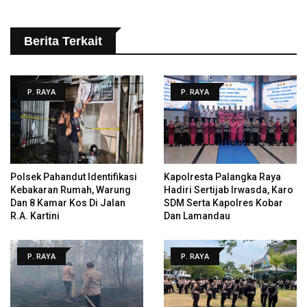
Berita Terkait
P. RAYA
P. RAYA
Polsek Pahandut Identifikasi
Kapolresta Palangka Raya
Kebakaran Rumah, Warung
Hadiri Sertijab Irwasda, Karo
Dan 8 Kamar Kos Di Jalan
SDM Serta Kapolres Kobar
R.A. Kartini
Dan Lamandau
P. RAYA
P. RAYA