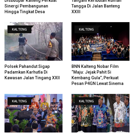
Disbudpar Kalteng Perkuat
Tangani Keributan Rumah
Sinergi Pembangunan
Tangga Di Jalan Banteng
Hingga Tingkat Desa
XXIII
KALTENG
KALTENG
Polsek Pahandut Sigap
BNN Kalteng Nobar Film
Padamkan Karhutla Di
“Maju: Jejak Pahit Si
Kawasan Jalan Tingang XXII
Kembang Gula”, Perkuat
Pesan P4GN Lewat Sinema
KALTENG
KALTENG