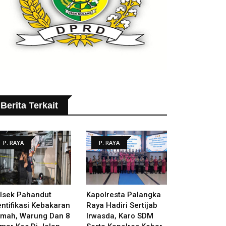
Berita Terkait
P. RAYA
P. RAYA
lsek Pahandut
Kapolresta Palangka
entifikasi Kebakaran
Raya Hadiri Sertijab
mah, Warung Dan 8
Irwasda, Karo SDM