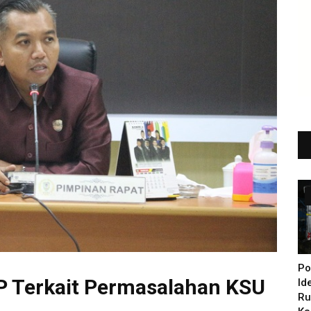
Po
P Terkait Permasalahan KSU
Id
Ru