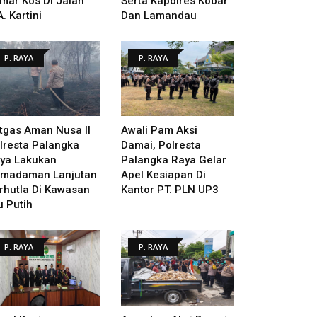
mar Kos Di Jalan
Serta Kapolres Kobar
A. Kartini
Dan Lamandau
P. RAYA
P. RAYA
tgas Aman Nusa II
Awali Pam Aksi
lresta Palangka
Damai, Polresta
ya Lakukan
Palangka Raya Gelar
madaman Lanjutan
Apel Kesiapan Di
rhutla Di Kawasan
Kantor PT. PLN UP3
u Putih
P. RAYA
P. RAYA