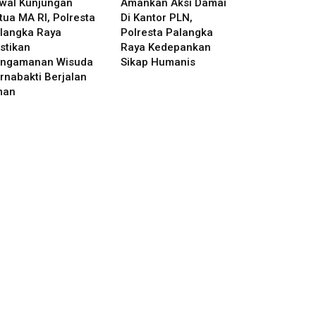
wal Kunjungan
Amankan Aksi Damai
tua MA RI, Polresta
Di Kantor PLN,
langka Raya
Polresta Palangka
stikan
Raya Kedepankan
ngamanan Wisuda
Sikap Humanis
rnabakti Berjalan
man