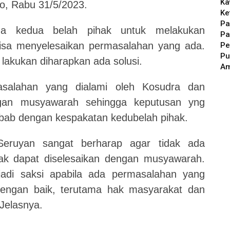
Ka
o, Rabu 31/5/2023.
Ke
Pa
a kedua belah pihak untuk melakukan
Pa
isa menyelesaikan permasalahan yang ada.
Pe
Pu
akukan diharapkan ada solusi.
A
asalahan yang dialami oleh Kosudra dan
ngan musyawarah sehingga keputusan yng
sebab dengan kespakatan kedubelah pihak.
eruyan sangat berharap agar tidak ada
dak dapat diselesaikan dengan musyawarah.
di saksi apabila ada permasalahan yang
 dengan baik, terutama hak masyarakat dan
 Jelasnya.