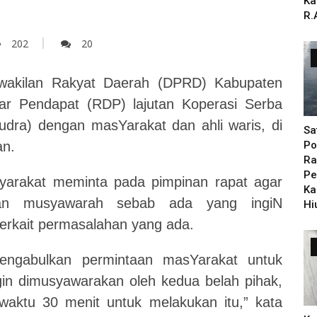
Ka
R.
202
20
akilan Rakyat Daerah (DPRD) Kabupaten
ar Pendapat (RDP) lajutan Koperasi Serba
dra) dengan masYarakat dan ahli waris, di
Sa
an.
Po
Ra
Pe
yarakat meminta pada pimpinan rapat agar
Ka
kan musyawarah sebab ada yang ingiN
Hi
terkait permasalahan yang ada.
engabulkan permintaan masYarakat untuk
in dimusyawarakan oleh kedua belah pihak,
waktu 30 menit untuk melakukan itu,” kata