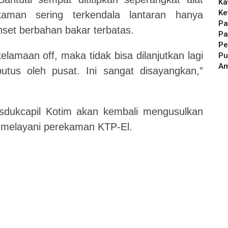
Ka
Ke
aman sering terkendala lantaran hanya
Pa
nset berbahan bakar terbatas.
Pa
Pe
lamaan off, maka tidak bisa dilanjutkan lagi
Pu
A
utus oleh pusat. Ini sangat disayangkan,”
sdukcapil Kotim akan kembali mengusulkan
 melayani perekaman KTP-El.