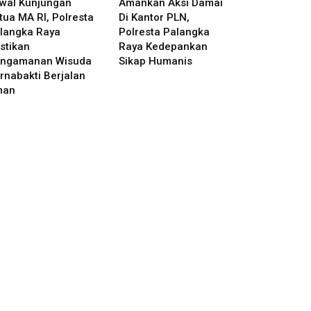
wal Kunjungan
Amankan Aksi Damai
tua MA RI, Polresta
Di Kantor PLN,
langka Raya
Polresta Palangka
stikan
Raya Kedepankan
ngamanan Wisuda
Sikap Humanis
rnabakti Berjalan
man