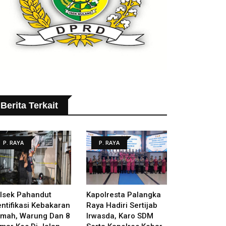
Berita Terkait
P. RAYA
P. RAYA
lsek Pahandut
Kapolresta Palangka
entifikasi Kebakaran
Raya Hadiri Sertijab
mah, Warung Dan 8
Irwasda, Karo SDM