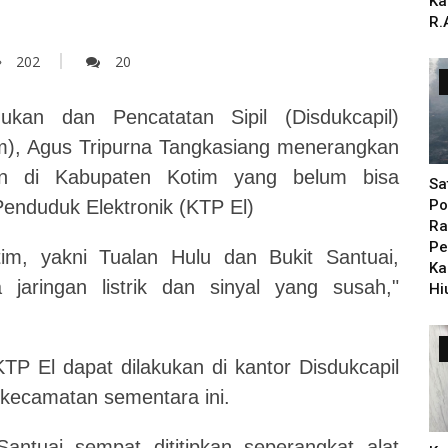
Ka
R.
202
20
kan dan Pencatatan Sipil (Disdukcapil)
m), Agus Tripurna Tangkasiang menerangkan
 di Kabupaten Kotim yang belum bisa
Sa
enduduk Elektronik (KTP El)
Po
Ra
Pe
m, yakni Tualan Hulu dan Bukit Santuai,
Ka
jaringan listrik dan sinyal yang susah,"
Hi
 El dapat dilakukan di kantor Disdukcapil
or kecamatan sementara ini.
ntuai sempat dititipkan seperangkat alat