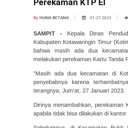
Perekaman KTP El
By
HUMA BETANG
01-27-2023
SAMPIT -
Kepala Dinas Pendudu
Kabupaten Kotawaringin Timur (Koti
bahwa masih ada dua kecamatan
melakukan perekaman Kartu Tanda P
"Masih ada dua kecamatan di Koti
penyebabnya karena terhambatnya 
terangnya, Jum'at, 27 Januari 2023.
Dirinya menambahkan, perekaman KTP
apabila tidak bisa dilakukan di kant
Sebelumnya, di Kecamatan Bukit Sa