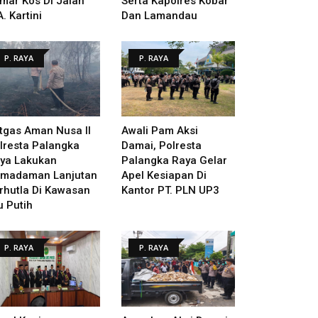
mar Kos Di Jalan
Serta Kapolres Kobar
A. Kartini
Dan Lamandau
P. RAYA
P. RAYA
tgas Aman Nusa II
Awali Pam Aksi
lresta Palangka
Damai, Polresta
ya Lakukan
Palangka Raya Gelar
madaman Lanjutan
Apel Kesiapan Di
rhutla Di Kawasan
Kantor PT. PLN UP3
u Putih
P. RAYA
P. RAYA