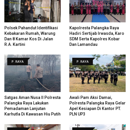
Polsek Pahandut Identifikasi
Kapolresta Palangka Raya
Kebakaran Rumah, Warung
Hadiri Sertijab Irwasda, Karo
Dan 8 Kamar Kos Di Jalan
SDM Serta Kapolres Kobar
R.A. Kartini
Dan Lamandau
P. RAYA
P. RAYA
Satgas Aman Nusa II Polresta
Awali Pam Aksi Damai,
Palangka Raya Lakukan
Polresta Palangka Raya Gelar
Pemadaman Lanjutan
Apel Kesiapan Di Kantor PT.
Karhutla Di Kawasan Hiu Putih
PLN UP3