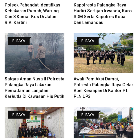
Polsek Pahandut Identifikasi
Kapolresta Palangka Raya
Kebakaran Rumah, Warung
Hadiri Sertijab Irwasda, Karo
Dan 8 Kamar Kos Di Jalan
SDM Serta Kapolres Kobar
R.A. Kartini
Dan Lamandau
P. RAYA
P. RAYA
Satgas Aman Nusa II Polresta
Awali Pam Aksi Damai,
Palangka Raya Lakukan
Polresta Palangka Raya Gelar
Pemadaman Lanjutan
Apel Kesiapan Di Kantor PT.
Karhutla Di Kawasan Hiu Putih
PLN UP3
P. RAYA
P. RAYA