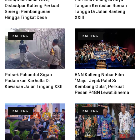
Disbudpar Kalteng Perkuat
Tangani Keributan Rumah
Sinergi Pembangunan
Tangga Di Jalan Banteng
Hingga Tingkat Desa
XXIII
KALTENG
KALTENG
Polsek Pahandut Sigap
BNN Kalteng Nobar Film
Padamkan Karhutla Di
“Maju: Jejak Pahit Si
Kawasan Jalan Tingang XXII
Kembang Gula”, Perkuat
Pesan P4GN Lewat Sinema
KALTENG
KALTENG