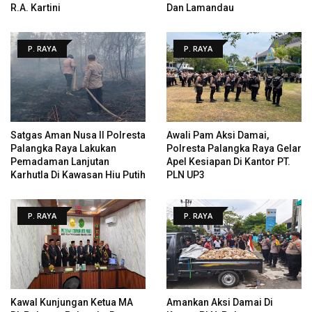
R.A. Kartini
Dan Lamandau
P. RAYA
P. RAYA
Satgas Aman Nusa II Polresta
Awali Pam Aksi Damai,
Palangka Raya Lakukan
Polresta Palangka Raya Gelar
Pemadaman Lanjutan
Apel Kesiapan Di Kantor PT.
Karhutla Di Kawasan Hiu Putih
PLN UP3
P. RAYA
P. RAYA
Kawal Kunjungan Ketua MA
Amankan Aksi Damai Di