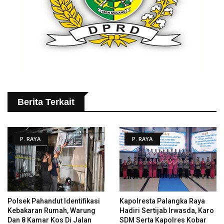
Berita Terkait
P. RAYA
P. RAYA
Polsek Pahandut Identifikasi
Kapolresta Palangka Raya
Kebakaran Rumah, Warung
Hadiri Sertijab Irwasda, Karo
Dan 8 Kamar Kos Di Jalan
SDM Serta Kapolres Kobar