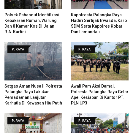
Polsek Pahandut Identifikasi
Kapolresta Palangka Raya
Kebakaran Rumah, Warung
Hadiri Sertijab Irwasda, Karo
Dan 8 Kamar Kos Di Jalan
SDM Serta Kapolres Kobar
R.A. Kartini
Dan Lamandau
P. RAYA
P. RAYA
Satgas Aman Nusa II Polresta
Awali Pam Aksi Damai,
Palangka Raya Lakukan
Polresta Palangka Raya Gelar
Pemadaman Lanjutan
Apel Kesiapan Di Kantor PT.
Karhutla Di Kawasan Hiu Putih
PLN UP3
P. RAYA
P. RAYA