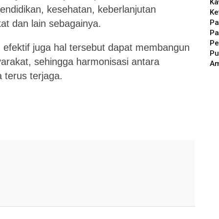
Ka
pendidikan, kesehatan, keberlanjutan
Ke
Pa
t dan lain sebagainya.
Pa
Pe
g efektif juga hal tersebut dapat membangun
Pu
yarakat, sehingga harmonisasi antara
A
terus terjaga.