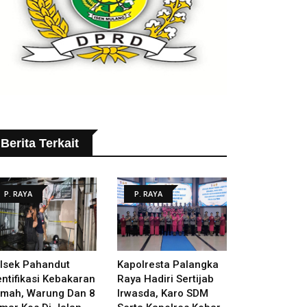
Berita Terkait
P. RAYA
P. RAYA
lsek Pahandut
Kapolresta Palangka
entifikasi Kebakaran
Raya Hadiri Sertijab
mah, Warung Dan 8
Irwasda, Karo SDM