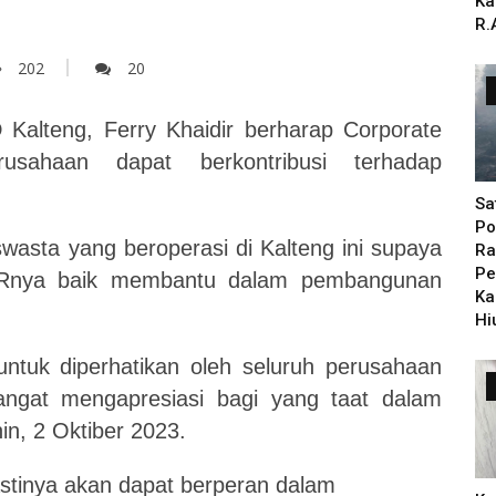
Ka
R.
202
20
alteng, Ferry Khaidir berharap Corporate
rusahaan dapat berkontribusi terhadap
Sa
Po
swasta yang beroperasi di Kalteng ini supaya
Ra
Pe
SRnya baik membantu dalam pembangunan
Ka
Hi
ntuk diperhatikan oleh seluruh perusahaan
sangat mengapresiasi bagi yang taat dalam
n, 2 Oktiber 2023.
astinya akan dapat berperan dalam