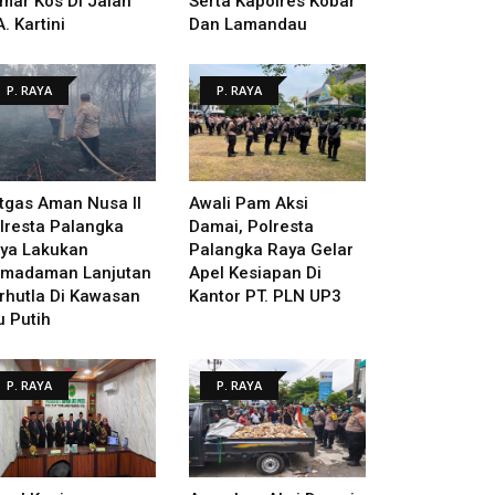
mar Kos Di Jalan
Serta Kapolres Kobar
A. Kartini
Dan Lamandau
P. RAYA
P. RAYA
tgas Aman Nusa II
Awali Pam Aksi
lresta Palangka
Damai, Polresta
ya Lakukan
Palangka Raya Gelar
madaman Lanjutan
Apel Kesiapan Di
rhutla Di Kawasan
Kantor PT. PLN UP3
u Putih
P. RAYA
P. RAYA