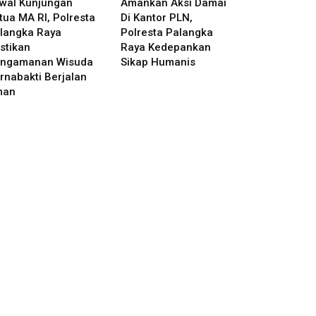
wal Kunjungan
Amankan Aksi Damai
tua MA RI, Polresta
Di Kantor PLN,
langka Raya
Polresta Palangka
stikan
Raya Kedepankan
ngamanan Wisuda
Sikap Humanis
rnabakti Berjalan
man