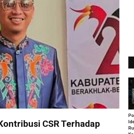
Po
 Kontribusi CSR Terhadap
Id
Ru