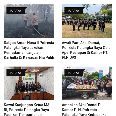
P. RAYA
P. RAYA
Satgas Aman Nusa II Polresta
Awali Pam Aksi Damai,
Palangka Raya Lakukan
Polresta Palangka Raya Gelar
Pemadaman Lanjutan
Apel Kesiapan Di Kantor PT.
Karhutla Di Kawasan Hiu Putih
PLN UP3
P. RAYA
P. RAYA
Kawal Kunjungan Ketua MA
Amankan Aksi Damai Di
RI, Polresta Palangka Raya
Kantor PLN, Polresta
Pastikan Pengamanan
Palangka Raya Kedepankan