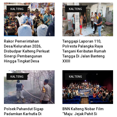
KALTENG
KALTENG
Rakor Pemerintahan
Tanggapi Laporan 110,
Desa/Kelurahan 2026,
Polresta Palangka Raya
Disbudpar Kalteng Perkuat
Tangani Keributan Rumah
Sinergi Pembangunan
Tangga Di Jalan Banteng
Hingga Tingkat Desa
XXIII
KALTENG
KALTENG
Polsek Pahandut Sigap
BNN Kalteng Nobar Film
Padamkan Karhutla Di
“Maju: Jejak Pahit Si