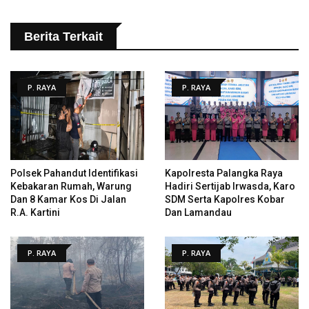
Berita Terkait
P. RAYA
P. RAYA
Polsek Pahandut Identifikasi
Kapolresta Palangka Raya
Kebakaran Rumah, Warung
Hadiri Sertijab Irwasda, Karo
Dan 8 Kamar Kos Di Jalan
SDM Serta Kapolres Kobar
R.A. Kartini
Dan Lamandau
P. RAYA
P. RAYA