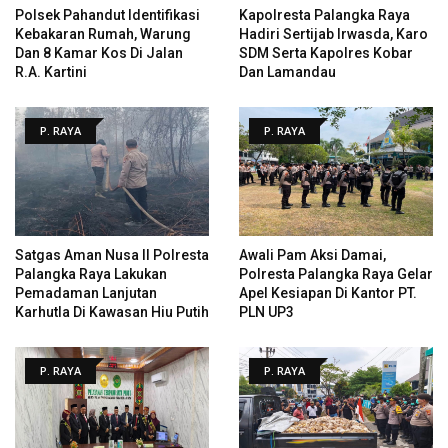
Polsek Pahandut Identifikasi
Kapolresta Palangka Raya
Kebakaran Rumah, Warung
Hadiri Sertijab Irwasda, Karo
Dan 8 Kamar Kos Di Jalan
SDM Serta Kapolres Kobar
R.A. Kartini
Dan Lamandau
P. RAYA
P. RAYA
Satgas Aman Nusa II Polresta
Awali Pam Aksi Damai,
Palangka Raya Lakukan
Polresta Palangka Raya Gelar
Pemadaman Lanjutan
Apel Kesiapan Di Kantor PT.
Karhutla Di Kawasan Hiu Putih
PLN UP3
P. RAYA
P. RAYA