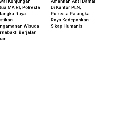
wal Kunjungan
Amankan Aksi Damai
tua MA RI, Polresta
Di Kantor PLN,
langka Raya
Polresta Palangka
stikan
Raya Kedepankan
ngamanan Wisuda
Sikap Humanis
rnabakti Berjalan
man