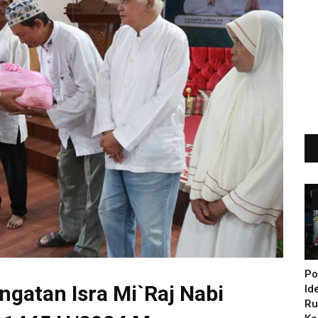
Po
ngatan Isra Mi`raj Nabi
Id
Ru