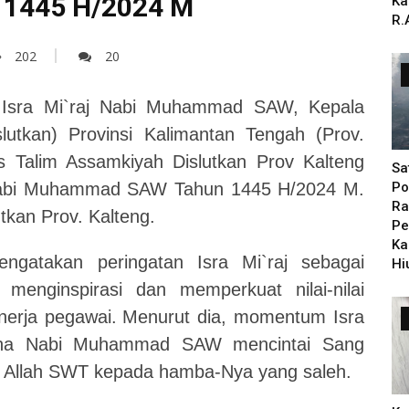
1445 H/2024 M
Ka
R.
202
20
 Isra Mi`raj Nabi Muhammad SAW, Kepala
lutkan) Provinsi Kalimantan Tengah (Prov.
s Talim Assamkiyah Dislutkan Prov Kalteng
Sa
j Nabi Muhammad SAW Tahun 1445 H/2024 M.
Po
Ra
utkan Prov. Kalteng.
Pe
Ka
engatakan peringatan Isra Mi`raj sebagai
Hi
enginspirasi dan memperkuat nilai-nilai
nerja pegawai.
Menurut dia, momentum Isra
ana Nabi Muhammad SAW mencintai Sang
n Allah SWT kepada hamba-Nya yang saleh.