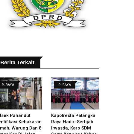
Berita Terkait
P. RAYA
P. RAYA
lsek Pahandut
Kapolresta Palangka
entifikasi Kebakaran
Raya Hadiri Sertijab
mah, Warung Dan 8
Irwasda, Karo SDM