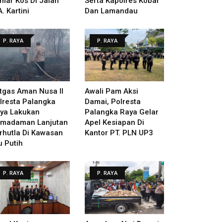
mar Kos Di Jalan
Serta Kapolres Kobar
A. Kartini
Dan Lamandau
P. RAYA
P. RAYA
tgas Aman Nusa II
Awali Pam Aksi
lresta Palangka
Damai, Polresta
ya Lakukan
Palangka Raya Gelar
madaman Lanjutan
Apel Kesiapan Di
rhutla Di Kawasan
Kantor PT. PLN UP3
u Putih
P. RAYA
P. RAYA