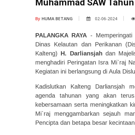
Muhammad SAW Tahun 
By
HUMA BETANG
02-06-2024
PALANGKA RAYA
- Memperingati
Dinas Kelautan dan Perikanan (Dis
Kalteng)
H.
Darliansjah
dan Majeli
menghadiri Peringatan Isra Mi`ra
Kegiatan ini berlangsung di Aula Disl
Kadislutkan Kalteng Darliansjah m
agenda tahunan yang akan terus m
kebersamaan serta meningkatkan ki
Mi`raj menggambarkan sejauh m
Pencipta dan betapa besar kecintaa