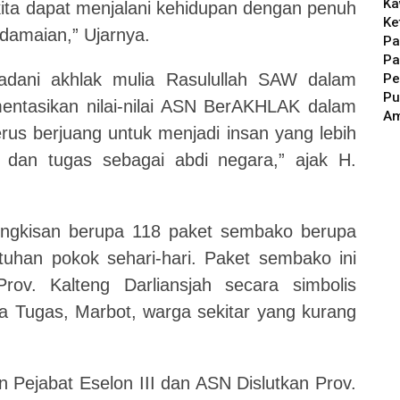
Ka
kita dapat menjalani kehidupan dengan penuh
Ke
amaian,” Ujarnya.
Pa
Pa
adani akhlak mulia Rasulullah SAW dalam
Pe
Pu
ntasikan nilai-nilai ASN BerAKHLAK dalam
A
erus berjuang untuk menjadi insan yang lebih
 dan tugas sebagai abdi negara,” ajak H.
bingkisan berupa 118 paket sembako berupa
han pokok sehari-hari. Paket sembako ini
rov. Kalteng Darliansjah secara simbolis
 Tugas, Marbot, warga sekitar yang kurang
in Pejabat Eselon III dan ASN Dislutkan Prov.