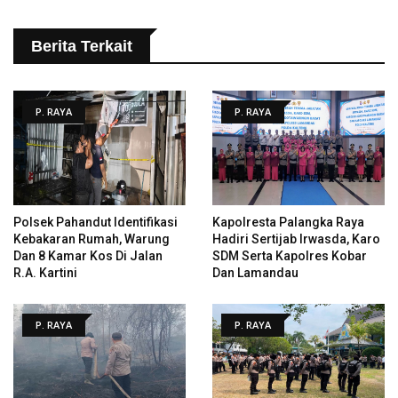
Berita Terkait
P. RAYA
P. RAYA
Polsek Pahandut Identifikasi
Kapolresta Palangka Raya
Kebakaran Rumah, Warung
Hadiri Sertijab Irwasda, Karo
Dan 8 Kamar Kos Di Jalan
SDM Serta Kapolres Kobar
R.A. Kartini
Dan Lamandau
P. RAYA
P. RAYA