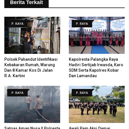
Berita Terkait
P. RAYA
P. RAYA
Polsek Pahandut Identifikasi
Kapolresta Palangka Raya
Kebakaran Rumah, Warung
Hadiri Sertijab Irwasda, Karo
Dan 8 Kamar Kos Di Jalan
SDM Serta Kapolres Kobar
R.A. Kartini
Dan Lamandau
P. RAYA
P. RAYA
Satgas Aman Nusa II Polresta
Awali Pam Aksi Damai,