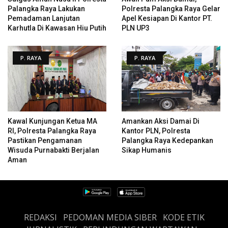
Palangka Raya Lakukan
Polresta Palangka Raya Gelar
Pemadaman Lanjutan
Apel Kesiapan Di Kantor PT.
Karhutla Di Kawasan Hiu Putih
PLN UP3
P. RAYA
P. RAYA
Kawal Kunjungan Ketua MA
Amankan Aksi Damai Di
RI, Polresta Palangka Raya
Kantor PLN, Polresta
Pastikan Pengamanan
Palangka Raya Kedepankan
Wisuda Purnabakti Berjalan
Sikap Humanis
Aman
REDAKSI
PEDOMAN MEDIA SIBER
KODE ETIK