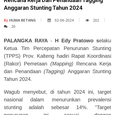
Rencana Kerja Dan Penandaan Tagging
Anggaran Stunting Tahun 2024
By
HUMA BETANG
02-06-2024
202
20
PALANGKA RAYA
-
H Edy Pratowo s
elaku
Ketua Tim Percepatan Penurunan Stunting
(TPPS) Prov. Kalteng hadiri Rapat Koordinasi
(Rakor) Pemetaan
(
Mapping)
Rencana Kerja
dan Penandaan
(
Tagging)
Anggaran Stunting
Tahun 2024.
Wagub menyebut, di tahun 2024 ini, target
nasional dalam menurunkan prevalensi
stunting adalah sebesar 14%. "Target
penurunan ini sesuai dengan