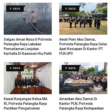
P. RAYA
P. RAYA
Satgas Aman Nusa II Polresta
Awali Pam Aksi Damai,
Palangka Raya Lakukan
Polresta Palangka Raya Gelar
Pemadaman Lanjutan
Apel Kesiapan Di Kantor PT.
Karhutla Di Kawasan Hiu Putih
PLN UP3
P. RAYA
P. RAYA
Kawal Kunjungan Ketua MA
Amankan Aksi Damai Di
RI, Polresta Palangka Raya
Kantor PLN, Polresta
Pastikan Pengamanan
Palangka Raya Kedepankan