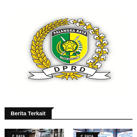
Berita Terkait
P. RAYA
P. RAYA