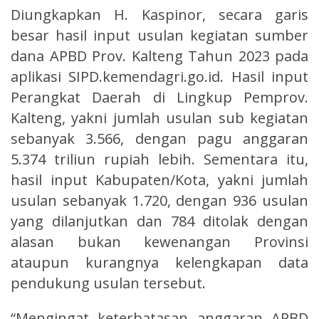
Diungkapkan H. Kaspinor, secara garis
besar hasil input usulan kegiatan sumber
dana APBD Prov. Kalteng Tahun 2023 pada
aplikasi SIPD.kemendagri.go.id. Hasil input
Perangkat Daerah di Lingkup Pemprov.
Kalteng, yakni jumlah usulan sub kegiatan
sebanyak 3.566, dengan pagu anggaran
5.374 triliun rupiah lebih. Sementara itu,
hasil input Kabupaten/Kota, yakni jumlah
usulan sebanyak 1.720, dengan 936 usulan
yang dilanjutkan dan 784 ditolak dengan
alasan bukan kewenangan Provinsi
ataupun kurangnya kelengkapan data
pendukung usulan tersebut.
“Mengingat keterbatasan anggaran APBD