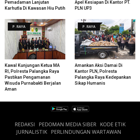
Pemadaman Lanjutan
Apel Kesiapan Di Kantor PT.
Karhutla Di Kawasan Hiu Putih
PLN UP3
P. RAYA
P. RAYA
Kawal Kunjungan Ketua MA
Amankan Aksi Damai Di
RI, Polresta Palangka Raya
Kantor PLN, Polresta
Pastikan Pengamanan
Palangka Raya Kedepankan
Wisuda Purnabakti Berjalan
Sikap Humanis
Aman
REDAKSI
PEDOMAN MEDIA SIBER
KODE ETIK
JURNALISTIK
PERLINDUNGAN WARTAWAN