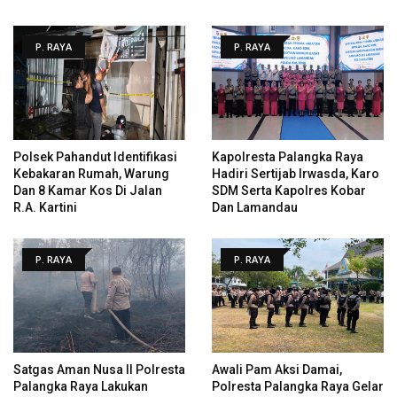
P. RAYA
P. RAYA
Polsek Pahandut Identifikasi
Kapolresta Palangka Raya
Kebakaran Rumah, Warung
Hadiri Sertijab Irwasda, Karo
Dan 8 Kamar Kos Di Jalan
SDM Serta Kapolres Kobar
R.A. Kartini
Dan Lamandau
P. RAYA
P. RAYA
Satgas Aman Nusa II Polresta
Awali Pam Aksi Damai,
Palangka Raya Lakukan
Polresta Palangka Raya Gelar