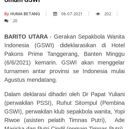
By
HUMA BETANG
06-07-2021
202
20
BARITO UTARA
-
Gerakan Sepakbola Wanita
Indonesia (GSWI) dideklarasikan di Hotel
Pakons Prime Tanggerang, Banten
Minggu
(6/6/2021) kemarin
.
GSWI akan menggelar
turnamen antar provinsi se Indonesia mulai
Agustus mendatang
.
Dalam deklarasi dihadiri oleh Dr Papat Yuliani
(perwakilan PSSI)
,
Ruhut Sitompul (Pembina
GSWI)
,
perwakilan klub sepakbola wanita
,
Yopi
Riwoe (asisten pelatih Timnas Putri)
,
Ade
Mariska dan Putri Cindil (pemain Timnas Putri)
,