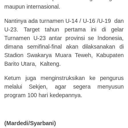
maupun internasional
.
Nantinya ada turnamen U-14 / U-16 /U-19 dan
U-23
.
Target tahun pertama ini di gelar
Turnamen U-23 antar provinsi se Indonesia
,
dimana semifinal-final akan dilaksanakan di
Stadion Swakarya Muara Teweh
,
Kabupaten
Barito Utara
,
Kalteng
.
Ketum juga mengin
s
truksikan ke pengurus
melalui Sekjen
,
agar segera menyusun
program 100 hari kedepannya
.
(
Mardedi/Syarbani
)