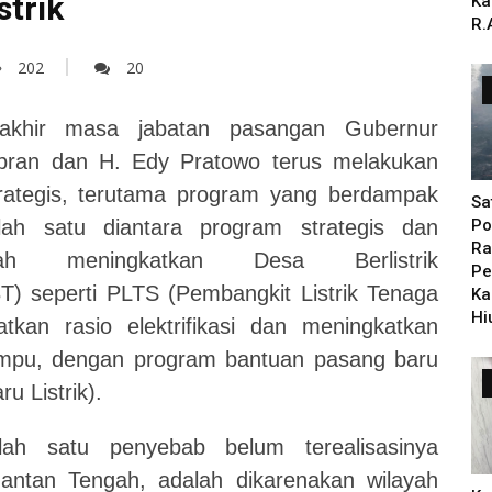
strik
Ka
R.
202
20
khir masa jabatan pasangan Gubernur
bran dan H. Edy Pratowo terus melakukan
ategis, terutama program yang berdampak
Sa
ah satu diantara program strategis dan
Po
Ra
 meningkatkan Desa Berlistrik
Pe
) seperti PLTS (Pembangkit Listrik Tenaga
Ka
Hi
tkan rasio elektrifikasi dan meningkatkan
ampu, dengan program bantuan pasang baru
u Listrik).
ah satu penyebab belum terealisasinya
imantan Tengah, adalah dikarenakan wilayah