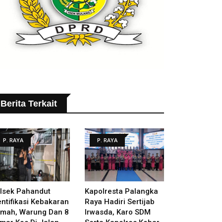
Berita Terkait
P. RAYA
P. RAYA
lsek Pahandut
Kapolresta Palangka
entifikasi Kebakaran
Raya Hadiri Sertijab
mah, Warung Dan 8
Irwasda, Karo SDM