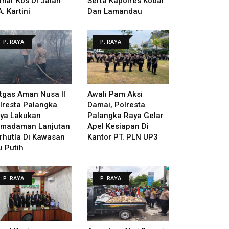
mar Kos Di Jalan
Serta Kapolres Kobar
A. Kartini
Dan Lamandau
P. RAYA
P. RAYA
tgas Aman Nusa II
Awali Pam Aksi
lresta Palangka
Damai, Polresta
ya Lakukan
Palangka Raya Gelar
madaman Lanjutan
Apel Kesiapan Di
rhutla Di Kawasan
Kantor PT. PLN UP3
u Putih
P. RAYA
P. RAYA