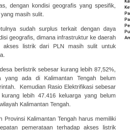
Ka
, dengan kondisi geografis yang spesifik,
Ke
Pa
l yang masih sulit.
Pa
Pe
betulnya sudah surplus terkait dengan daya
Pu
isi geografis, dimana infrastruktur ke daerah
A
 akses listrik dari PLN masih sulit untuk
a.
esa berlistrik sebesar kurang lebih 87,52%,
sa yang ada di Kalimantan Tengah belum
rintah. Kemudian Rasio Elektrifikasi sebesar
 kurang lebih 47.416 keluarga yang belum
 wilayah Kalimantan Tengah.
h Provinsi Kalimantan Tengah harus memiliki
epatan pemerataan terhadap akses listrik