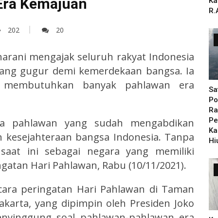
Era Kemajuan
Ka
R.
202
20
arani mengajak seluruh rakyat Indonesia
ang gugur demi kemerdekaan bangsa. Ia
i membutuhkan banyak pahlawan era
Sa
Po
Ra
Pe
ra pahlawan yang sudah mengabdikan
Ka
 kesejahteraan bangsa Indonesia. Tanpa
Hi
 saat ini sebagai negara yang memiliki
gatan Hari Pahlawan, Rabu (10/11/2021).
cara peringatan Hari Pahlawan di Taman
akarta, yang dipimpin oleh Presiden Joko
enyinggung soal pahlawan-pahlawan era