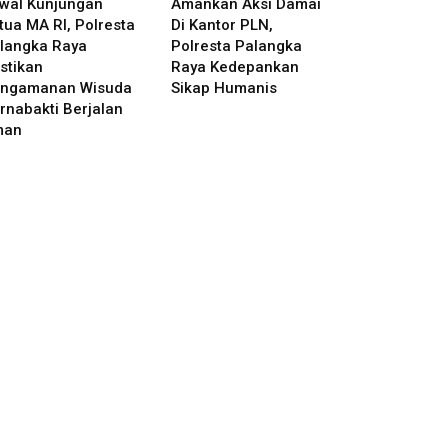
wal Kunjungan
Amankan Aksi Damai
tua MA RI, Polresta
Di Kantor PLN,
langka Raya
Polresta Palangka
stikan
Raya Kedepankan
ngamanan Wisuda
Sikap Humanis
rnabakti Berjalan
man