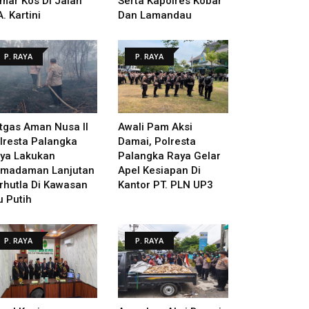
mar Kos Di Jalan
Serta Kapolres Kobar
A. Kartini
Dan Lamandau
P. RAYA
P. RAYA
tgas Aman Nusa II
Awali Pam Aksi
lresta Palangka
Damai, Polresta
ya Lakukan
Palangka Raya Gelar
madaman Lanjutan
Apel Kesiapan Di
rhutla Di Kawasan
Kantor PT. PLN UP3
u Putih
P. RAYA
P. RAYA