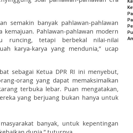
Ka
Ke
Pa
Pa
an semakin banyak pahlawan-pahlawan
Pe
ra kemajuan. Pahlawan-pahlawan modern
Pu
A
ncing, tetapi berbekal nilai-nilai
uah karya-karya yang mendunia,” ucap
at sebagai Ketua DPR RI ini menyebut,
orang-orang yang dapat memaksimalkan
karang terbuka lebar. Puan mengatakan,
ereka yang berjuang bukan hanya untuk
 masyarakat banyak, untuk kepentingan
ebaikan dunia,” tuturnya.