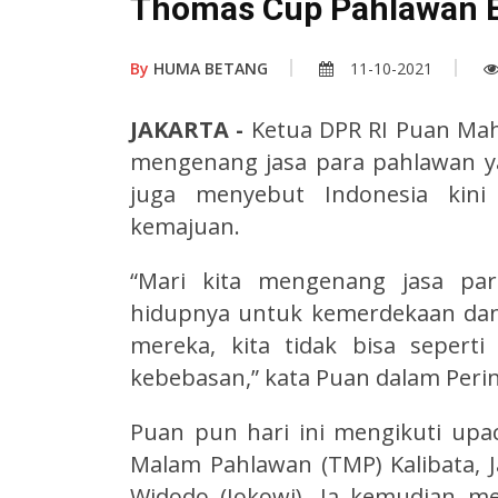
Thomas Cup Pahlawan 
By
HUMA BETANG
11-10-2021
JAKARTA -
Ketua DPR RI Puan Mah
mengenang jasa para pahlawan y
juga menyebut Indonesia kin
kemajuan.
“Mari kita mengenang jasa pa
hidupnya untuk kemerdekaan dan
mereka, kita tidak bisa seperti
kebebasan,” kata Puan dalam Perin
Puan pun hari ini mengikuti upa
Malam Pahlawan (TMP) Kalibata, J
Widodo (Jokowi). Ia kemudian m