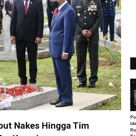
Po
but Nakes Hingga Tim
Id
Ru