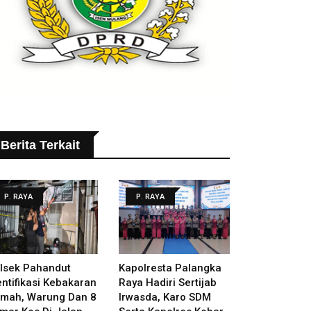
Berita Terkait
P. RAYA
P. RAYA
lsek Pahandut
Kapolresta Palangka
entifikasi Kebakaran
Raya Hadiri Sertijab
mah, Warung Dan 8
Irwasda, Karo SDM