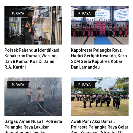
P. RAYA
P. RAYA
Polsek Pahandut Identifikasi
Kapolresta Palangka Raya
Kebakaran Rumah, Warung
Hadiri Sertijab Irwasda, Karo
Dan 8 Kamar Kos Di Jalan
SDM Serta Kapolres Kobar
R.A. Kartini
Dan Lamandau
P. RAYA
P. RAYA
Satgas Aman Nusa II Polresta
Awali Pam Aksi Damai,
Palangka Raya Lakukan
Polresta Palangka Raya Gelar
Pemadaman Lanjutan
Apel Kesiapan Di Kantor PT.