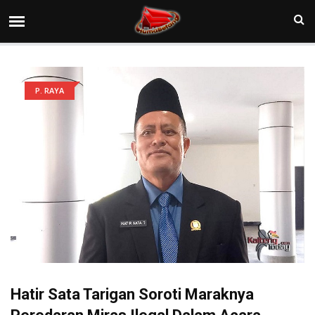
P. RAYA
Hatir Sata Tarigan Soroti Maraknya