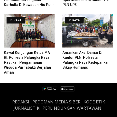
Karhutla Di Kawasan Hiu Putih
PLN UP3
P. RAYA
P. RAYA
Kawal Kunjungan Ketua MA
Amankan Aksi Damai Di
RI, Polresta Palangka Raya
Kantor PLN, Polresta
Pastikan Pengamanan
Palangka Raya Kedepankan
Wisuda Purnabakti Berjalan
Sikap Humanis
Aman
REDAKSI
PEDOMAN MEDIA SIBER
KODE ETIK
JURNALISTIK
PERLINDUNGAN WARTAWAN