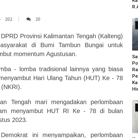
Ka
R.
202
20
 DPRD Provinsi Kalimantan Tengah (Kalteng)
asyarakat di Bumi Tambun Bungai untuk
mbut momentum Agustusan.
Sa
Po
mba - lomba tradisional lainnya yang biasa
Ra
Pe
 menyambut Hari Ulang Tahun (HUT) Ke - 78
Ka
 (NKRI).
Hi
ntan Tengah mari mengadakan perlombaan
alam menyambut HUT RI Ke - 78 di bulan
stus 2023.
ai Demokrat ini menyampaikan, perlombaan