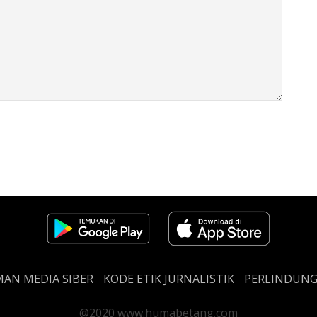
AN MEDIA SIBER
KODE ETIK JURNALISTIK
PERLINDUN
@2020 www.humabetang.com