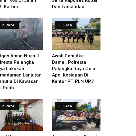
mar Kos Di Jalan
Serta Kapolres Kobar
A. Kartini
Dan Lamandau
P. RAYA
P. RAYA
tgas Aman Nusa II
Awali Pam Aksi
lresta Palangka
Damai, Polresta
ya Lakukan
Palangka Raya Gelar
madaman Lanjutan
Apel Kesiapan Di
rhutla Di Kawasan
Kantor PT. PLN UP3
u Putih
P. RAYA
P. RAYA