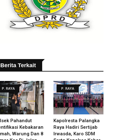
Berita Terkait
P. RAYA
P. RAYA
lsek Pahandut
Kapolresta Palangka
entifikasi Kebakaran
Raya Hadiri Sertijab
mah, Warung Dan 8
Irwasda, Karo SDM