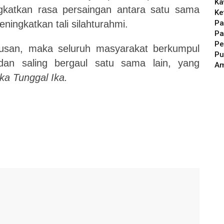
Ka
gkatkan rasa persaingan antara satu sama
Ke
Pa
eningkatkan tali silahturahmi.
Pa
Pe
usan, maka seluruh masyarakat berkumpul
Pu
dan saling bergaul satu sama lain, yang
A
ka Tunggal Ika.