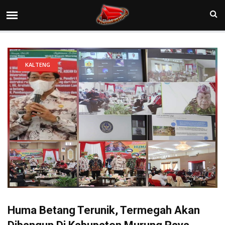
KALTENG
Huma Betang Terunik, Termegah Akan