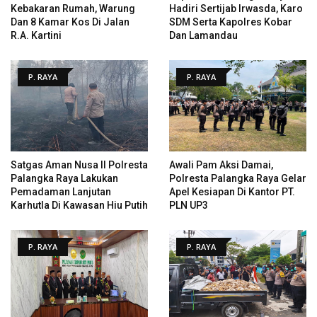
Kebakaran Rumah, Warung
Hadiri Sertijab Irwasda, Karo
Dan 8 Kamar Kos Di Jalan
SDM Serta Kapolres Kobar
R.A. Kartini
Dan Lamandau
P. RAYA
P. RAYA
Satgas Aman Nusa II Polresta
Awali Pam Aksi Damai,
Palangka Raya Lakukan
Polresta Palangka Raya Gelar
Pemadaman Lanjutan
Apel Kesiapan Di Kantor PT.
Karhutla Di Kawasan Hiu Putih
PLN UP3
P. RAYA
P. RAYA