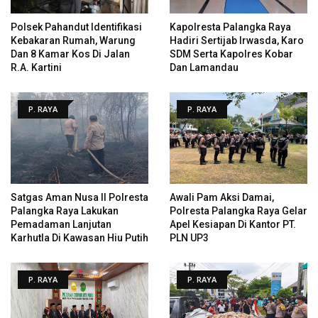
Polsek Pahandut Identifikasi
Kapolresta Palangka Raya
Kebakaran Rumah, Warung
Hadiri Sertijab Irwasda, Karo
Dan 8 Kamar Kos Di Jalan
SDM Serta Kapolres Kobar
R.A. Kartini
Dan Lamandau
P. RAYA
P. RAYA
Satgas Aman Nusa II Polresta
Awali Pam Aksi Damai,
Palangka Raya Lakukan
Polresta Palangka Raya Gelar
Pemadaman Lanjutan
Apel Kesiapan Di Kantor PT.
Karhutla Di Kawasan Hiu Putih
PLN UP3
P. RAYA
P. RAYA