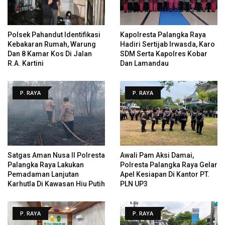
Polsek Pahandut Identifikasi
Kapolresta Palangka Raya
Kebakaran Rumah, Warung
Hadiri Sertijab Irwasda, Karo
Dan 8 Kamar Kos Di Jalan
SDM Serta Kapolres Kobar
R.A. Kartini
Dan Lamandau
P. RAYA
P. RAYA
Satgas Aman Nusa II Polresta
Awali Pam Aksi Damai,
Palangka Raya Lakukan
Polresta Palangka Raya Gelar
Pemadaman Lanjutan
Apel Kesiapan Di Kantor PT.
Karhutla Di Kawasan Hiu Putih
PLN UP3
P. RAYA
P. RAYA