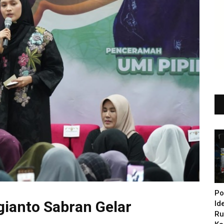
Po
ugianto Sabran Gelar
Id
Ru