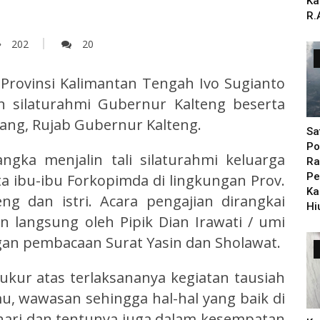
Ka
R.
202
20
Provinsi Kalimantan Tengah Ivo Sugianto
n silaturahmi Gubernur Kalteng beserta
Mulang, Rujab Gubernur Kalteng
.
Sa
Po
ngka menjalin tali silaturahmi keluarga
Ra
Pe
a ibu-ibu Forkopimda di lingkungan Prov.
Ka
ng dan istri.
Acara pengajian dirangkai
Hi
n langsung oleh Pipik Dian Irawati / umi
engan pembacaan Surat Yasin dan Sholawat.
kur atas terlaksananya kegiatan tausiah
u, wawasan sehingga hal-hal yang baik di
hari dan tentunya juga dalam kesempatan