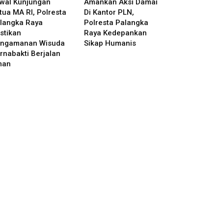
wal Kunjungan
Amankan Aksi Damai
tua MA RI, Polresta
Di Kantor PLN,
langka Raya
Polresta Palangka
stikan
Raya Kedepankan
ngamanan Wisuda
Sikap Humanis
rnabakti Berjalan
man