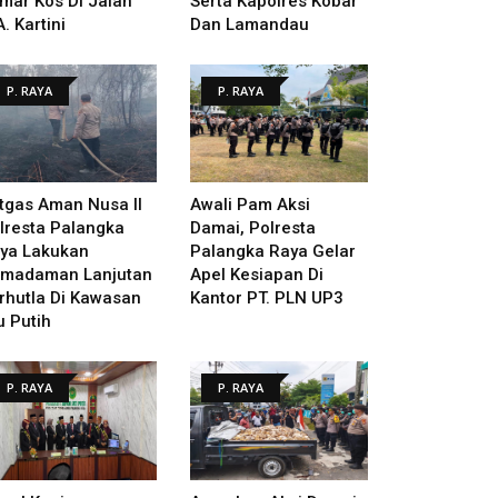
mar Kos Di Jalan
Serta Kapolres Kobar
A. Kartini
Dan Lamandau
P. RAYA
P. RAYA
tgas Aman Nusa II
Awali Pam Aksi
lresta Palangka
Damai, Polresta
ya Lakukan
Palangka Raya Gelar
madaman Lanjutan
Apel Kesiapan Di
rhutla Di Kawasan
Kantor PT. PLN UP3
u Putih
P. RAYA
P. RAYA