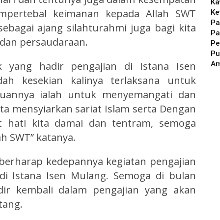
Ka
mpertebal keimanan kepada Allah SWT
Ke
Pa
ebagai ajang silahturahmi juga bagi kita
Pa
 dan persaudaraan.
Pe
Pu
A
k yang hadir pengajian di Istana Isen
dah kesekian kalinya terlaksana untuk
ujuannya ialah untuk menyemangati dan
a mensyiarkan sariat Islam
serta Dengan
hati kita damai dan tentram, semoga
h SWT” katanya.
n berharap kedepannya kegiatan pengajian
 di Istana Isen Mulang. Semoga di bulan
dir kembali dalam pengajian yang akan
tang.