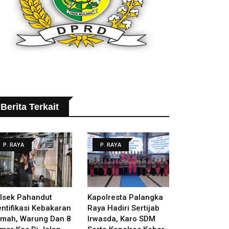
Berita Terkait
P. RAYA
P. RAYA
lsek Pahandut
Kapolresta Palangka
entifikasi Kebakaran
Raya Hadiri Sertijab
mah, Warung Dan 8
Irwasda, Karo SDM