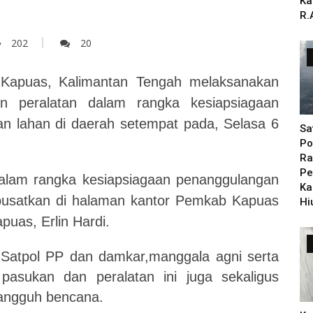
Ka
R.
202
20
 Kapuas,
Kalimantan Tengah melaksanakan
n peralatan dalam rangka kesiapsiagaan
n lahan di daerah setempat pada,
Selasa 6
Sa
Po
Ra
Pe
dalam rangka kesiapsiagaan penanggulangan
Ka
pusatkan di halaman kantor Pemkab Kapuas
Hi
puas, Erlin Hardi.
, Satpol PP dan damkar,manggala agni serta
asukan dan peralatan ini juga sekaligus
angguh bencana.