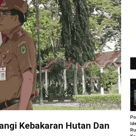
Po
angi Kebakaran Hutan Dan
Id
Ru