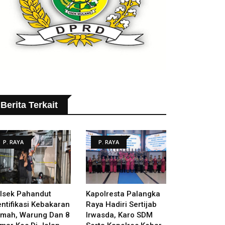
Berita Terkait
P. RAYA
P. RAYA
lsek Pahandut
Kapolresta Palangka
entifikasi Kebakaran
Raya Hadiri Sertijab
mah, Warung Dan 8
Irwasda, Karo SDM