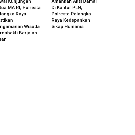
wal Kunjungan
Amankan Aksi Damai
tua MA RI, Polresta
Di Kantor PLN,
langka Raya
Polresta Palangka
stikan
Raya Kedepankan
ngamanan Wisuda
Sikap Humanis
rnabakti Berjalan
man