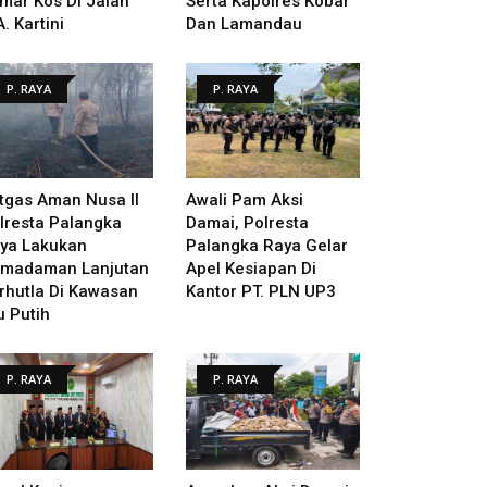
mar Kos Di Jalan
Serta Kapolres Kobar
A. Kartini
Dan Lamandau
P. RAYA
P. RAYA
tgas Aman Nusa II
Awali Pam Aksi
lresta Palangka
Damai, Polresta
ya Lakukan
Palangka Raya Gelar
madaman Lanjutan
Apel Kesiapan Di
rhutla Di Kawasan
Kantor PT. PLN UP3
u Putih
P. RAYA
P. RAYA