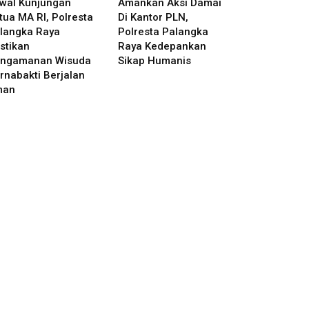
wal Kunjungan
Amankan Aksi Damai
tua MA RI, Polresta
Di Kantor PLN,
langka Raya
Polresta Palangka
stikan
Raya Kedepankan
ngamanan Wisuda
Sikap Humanis
rnabakti Berjalan
man