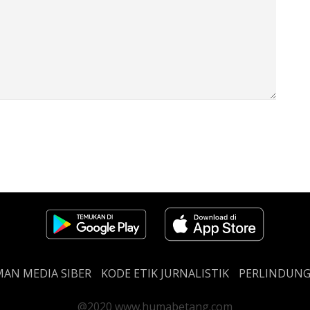
AN MEDIA SIBER
KODE ETIK JURNALISTIK
PERLINDUN
@2020 www.humabetang.com