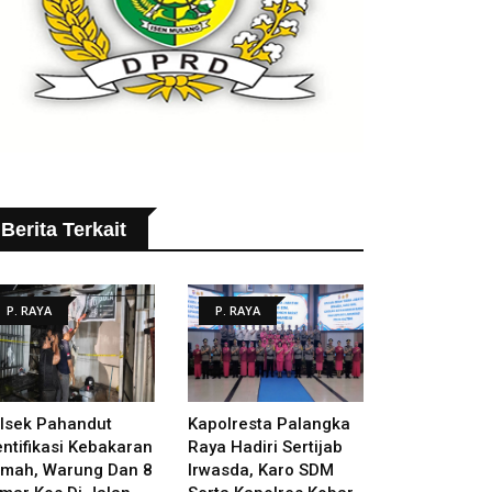
Berita Terkait
P. RAYA
P. RAYA
lsek Pahandut
Kapolresta Palangka
entifikasi Kebakaran
Raya Hadiri Sertijab
mah, Warung Dan 8
Irwasda, Karo SDM