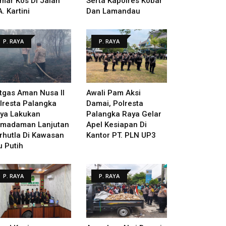
mar Kos Di Jalan
Serta Kapolres Kobar
A. Kartini
Dan Lamandau
P. RAYA
P. RAYA
tgas Aman Nusa II
Awali Pam Aksi
lresta Palangka
Damai, Polresta
ya Lakukan
Palangka Raya Gelar
madaman Lanjutan
Apel Kesiapan Di
rhutla Di Kawasan
Kantor PT. PLN UP3
u Putih
P. RAYA
P. RAYA