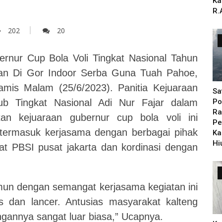
i
Ka
R.
202
20
rnur Cup Bola Voli Tingkat Nasional Tahun
kan Di Gor Indoor Serba Guna Tuah Pahoe,
amis Malam (25/6/2023). Panitia Kejuaraan
Sa
ub Tingkat Nasional Adi Nur Fajar dalam
Po
Ra
an kejuaraan gubernur cup bola voli ini
Pe
 termasuk kerjasama dengan berbagai pihak
Ka
Hi
at PBSI pusat jakarta dan kordinasi dengan
un dengan semangat kerjasama kegiatan ini
s dan lancer. Antusias masyarakat kalteng
ngannya sangat luar biasa,” Ucapnya.