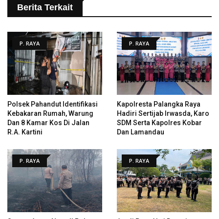
Berita Terkait
P. RAYA
P. RAYA
Polsek Pahandut Identifikasi
Kapolresta Palangka Raya
Kebakaran Rumah, Warung
Hadiri Sertijab Irwasda, Karo
Dan 8 Kamar Kos Di Jalan
SDM Serta Kapolres Kobar
R.A. Kartini
Dan Lamandau
P. RAYA
P. RAYA