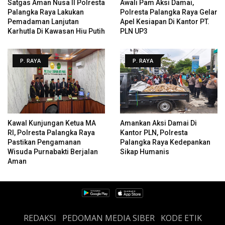
Satgas Aman Nusa II Polresta
Awali Pam Aksi Damai,
Palangka Raya Lakukan
Polresta Palangka Raya Gelar
Pemadaman Lanjutan
Apel Kesiapan Di Kantor PT.
Karhutla Di Kawasan Hiu Putih
PLN UP3
P. RAYA
P. RAYA
Kawal Kunjungan Ketua MA
Amankan Aksi Damai Di
RI, Polresta Palangka Raya
Kantor PLN, Polresta
Pastikan Pengamanan
Palangka Raya Kedepankan
Wisuda Purnabakti Berjalan
Sikap Humanis
Aman
REDAKSI
PEDOMAN MEDIA SIBER
KODE ETIK