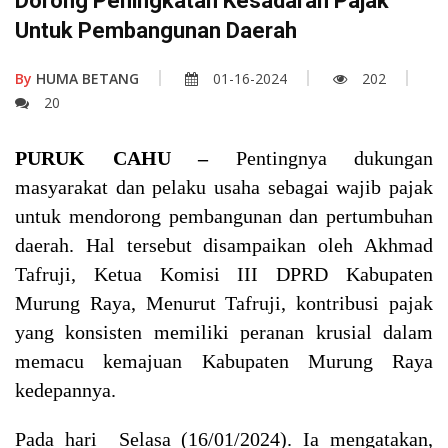
Dorong Peningkatan Kesadaran Pajak
Untuk Pembangunan Daerah
By
HUMA BETANG
01-16-2024
202
20
PURUK CAHU –
P
entingnya dukungan
masyarakat dan pelaku usaha sebagai wajib pajak
untuk mendorong pembangunan dan pertumbuhan
daerah.
Hal tersebut disampaikan oleh
Akhmad
Tafruji, Ketua Komisi III DPRD Kabupaten
Murung Raya,
Menurut Tafruji, kontribusi pajak
yang konsisten memiliki peranan krusial dalam
memacu kemajuan Kabupaten Murung Raya
kedepannya
.
P
ada
hari
Selasa (16/
0
1/2024).
Ia mengatakan,