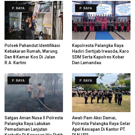
P. RAYA
P. RAYA
Polsek Pahandut Identifikasi
Kapolresta Palangka Raya
Kebakaran Rumah, Warung
Hadiri Sertijab Irwasda, Karo
Dan 8 Kamar Kos Di Jalan
SDM Serta Kapolres Kobar
R.A. Kartini
Dan Lamandau
P. RAYA
P. RAYA
Satgas Aman Nusa II Polresta
Awali Pam Aksi Damai,
Palangka Raya Lakukan
Polresta Palangka Raya Gelar
Pemadaman Lanjutan
Apel Kesiapan Di Kantor PT.
Karhutla Di Kawasan Hiu Putih
PLN UP3