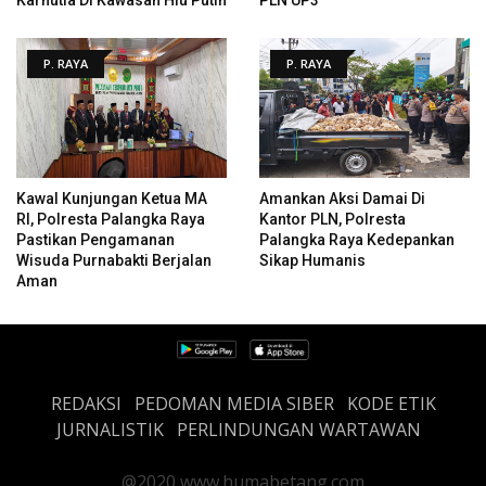
P. RAYA
P. RAYA
Kawal Kunjungan Ketua MA
Amankan Aksi Damai Di
RI, Polresta Palangka Raya
Kantor PLN, Polresta
Pastikan Pengamanan
Palangka Raya Kedepankan
Wisuda Purnabakti Berjalan
Sikap Humanis
Aman
REDAKSI
PEDOMAN MEDIA SIBER
KODE ETIK
JURNALISTIK
PERLINDUNGAN WARTAWAN
@2020 www.humabetang.com