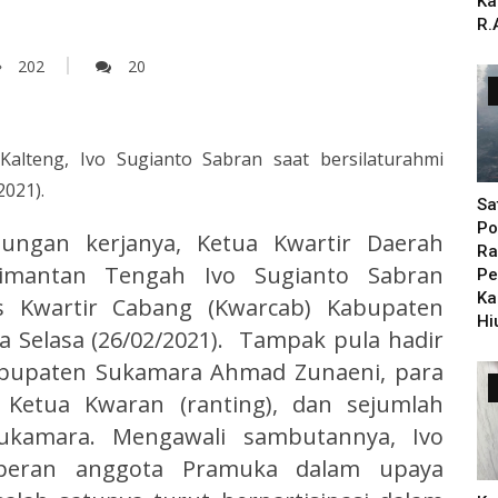
Ka
R.
202
20
lteng, Ivo Sugianto Sabran saat bersilaturahmi
2021).
Sa
Po
ungan kerjanya, Ketua Kwartir Daerah
Ra
imantan Tengah Ivo Sugianto Sabran
Pe
Ka
s Kwartir Cabang (Kwarcab) Kabupaten
Hi
a Selasa (26/02/2021). Tampak pula hadir
Kabupaten Sukamara Ahmad Zunaeni, para
 Ketua Kwaran (ranting), dan sejumlah
kamara. Mengawali sambutannya, Ivo
peran anggota Pramuka dalam upaya