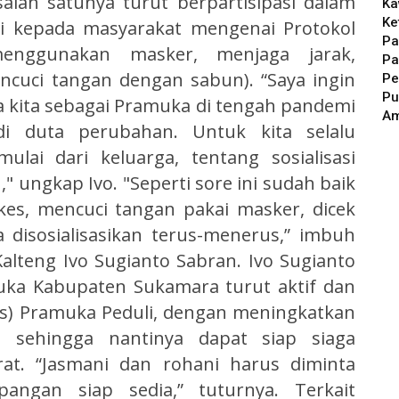
lah satunya turut berpartisipasi dalam
Ka
Ke
si kepada masyarakat mengenai Protokol
Pa
enggunakan masker, menjaga jarak,
Pa
cuci tangan dengan sabun). “Saya ingin
Pe
Pu
a kita sebagai Pramuka di tengah pandemi
A
di duta perubahan. Untuk kita selalu
lai dari keluarga, tentang sosialisasi
" ungkap Ivo. "Seperti sore ini sudah baik
kes, mencuci tangan pakai masker, dicek
 disosialisasikan terus-menerus,” imbuh
lteng Ivo Sugianto Sabran. Ivo Sugianto
uka Kabupaten Sukamara turut aktif dan
s) Pramuka Peduli, dengan meningkatkan
 sehingga nantinya dapat siap siaga
at. “Jasmani dan rohani harus diminta
pangan siap sedia,” tuturnya. Terkait