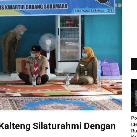
Po
Kalteng Silaturahmi Dengan
Id
Ru