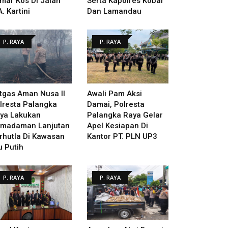
mar Kos Di Jalan
Serta Kapolres Kobar
A. Kartini
Dan Lamandau
P. RAYA
P. RAYA
tgas Aman Nusa II
Awali Pam Aksi
lresta Palangka
Damai, Polresta
ya Lakukan
Palangka Raya Gelar
madaman Lanjutan
Apel Kesiapan Di
rhutla Di Kawasan
Kantor PT. PLN UP3
u Putih
P. RAYA
P. RAYA