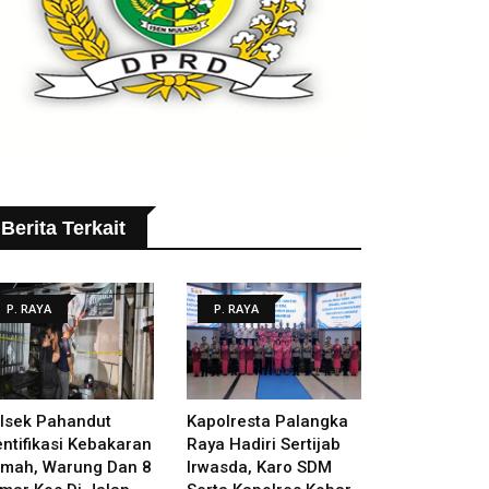
Berita Terkait
P. RAYA
P. RAYA
lsek Pahandut
Kapolresta Palangka
entifikasi Kebakaran
Raya Hadiri Sertijab
mah, Warung Dan 8
Irwasda, Karo SDM