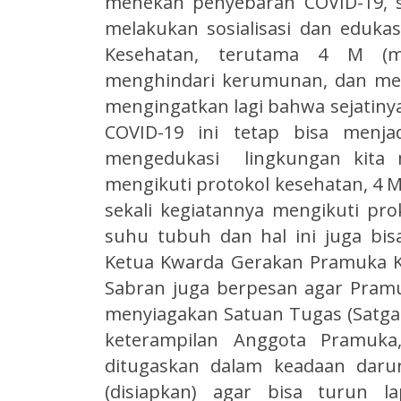
menekan penyebaran COVID-19, sa
melakukan sosialisasi dan eduka
Kesehatan, terutama 4 M (m
menghindari kerumunan, dan men
mengingatkan lagi bahwa sejatiny
COVID-19 ini tetap bisa menja
mengedukasi lingkungan kita mu
mengikuti protokol kesehatan, 4 M,
sekali kegiatannya mengikuti pro
suhu tubuh dan hal ini juga bisa
Ketua Kwarda Gerakan Pramuka Ka
Sabran juga berpesan agar Pram
menyiagakan Satuan Tugas (Satga
keterampilan Anggota Pramuka,
ditugaskan dalam keadaan darur
(disiapkan) agar bisa turun la