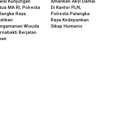
wal Kunjungan
Amankan Aksi Damai
tua MA RI, Polresta
Di Kantor PLN,
langka Raya
Polresta Palangka
stikan
Raya Kedepankan
ngamanan Wisuda
Sikap Humanis
rnabakti Berjalan
man