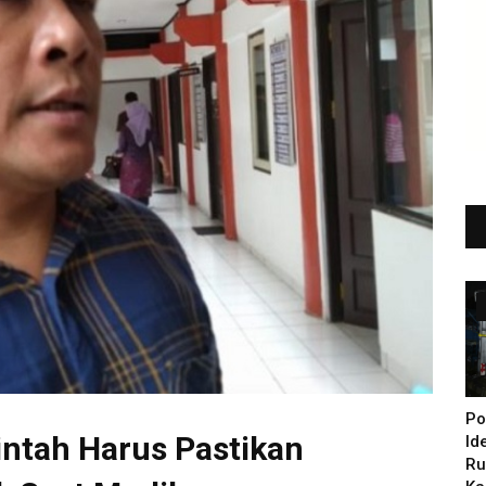
Po
ntah Harus Pastikan
Id
Ru