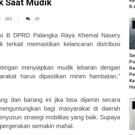
k Saat Mudik
Ka
R.
202
20
si B DPRD Palangka Raya Khemal Nasery
terkait memastikan kelancaran distribusi
Sa
Po
tingan menyiapkan mudik lebaran dengan
Ra
Pe
arakat harus dipastikan minim hambatan,"
Ka
Hi
ng dan barang ini jika bisa dijamin secara
 menguntungkan bagi masyarakat di daerah
nyusun strategi mobilitas yang baik. Supaya
a pergerakan semakin mahal.