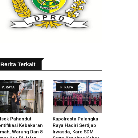
Berita Terkait
P. RAYA
P. RAYA
lsek Pahandut
Kapolresta Palangka
entifikasi Kebakaran
Raya Hadiri Sertijab
mah, Warung Dan 8
Irwasda, Karo SDM