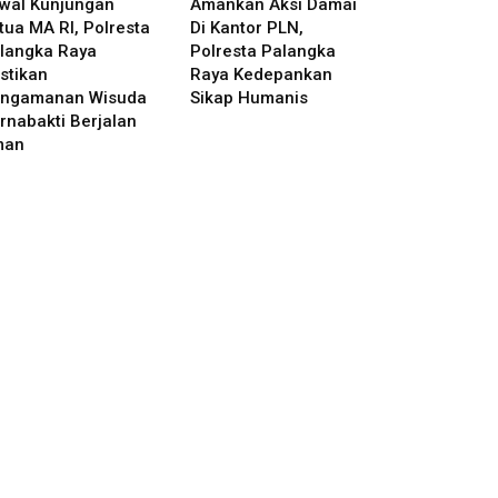
wal Kunjungan
Amankan Aksi Damai
tua MA RI, Polresta
Di Kantor PLN,
langka Raya
Polresta Palangka
stikan
Raya Kedepankan
ngamanan Wisuda
Sikap Humanis
rnabakti Berjalan
man