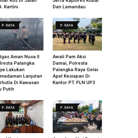
mar Kos Di Jalan
Serta Kapolres Kobar
A. Kartini
Dan Lamandau
P. RAYA
P. RAYA
tgas Aman Nusa II
Awali Pam Aksi
lresta Palangka
Damai, Polresta
ya Lakukan
Palangka Raya Gelar
madaman Lanjutan
Apel Kesiapan Di
rhutla Di Kawasan
Kantor PT. PLN UP3
u Putih
P. RAYA
P. RAYA