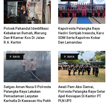
Polsek Pahandut Identifikasi
Kapolresta Palangka Raya
Kebakaran Rumah, Warung
Hadiri Sertijab Irwasda, Karo
Dan 8 Kamar Kos Di Jalan
SDM Serta Kapolres Kobar
R.A. Kartini
Dan Lamandau
P. RAYA
P. RAYA
Satgas Aman Nusa II Polresta
Awali Pam Aksi Damai,
Palangka Raya Lakukan
Polresta Palangka Raya Gelar
Pemadaman Lanjutan
Apel Kesiapan Di Kantor PT.
Karhutla Di Kawasan Hiu Putih
PLN UP3