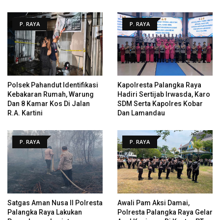
P. RAYA
P. RAYA
Polsek Pahandut Identifikasi
Kapolresta Palangka Raya
Kebakaran Rumah, Warung
Hadiri Sertijab Irwasda, Karo
Dan 8 Kamar Kos Di Jalan
SDM Serta Kapolres Kobar
R.A. Kartini
Dan Lamandau
P. RAYA
P. RAYA
Satgas Aman Nusa II Polresta
Awali Pam Aksi Damai,
Palangka Raya Lakukan
Polresta Palangka Raya Gelar