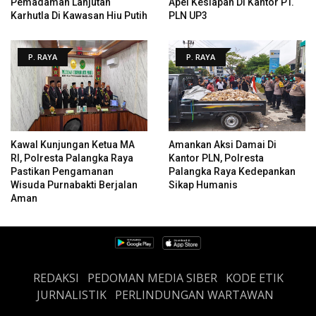
Pemadaman Lanjutan
Apel Kesiapan Di Kantor PT.
Karhutla Di Kawasan Hiu Putih
PLN UP3
P. RAYA
P. RAYA
Kawal Kunjungan Ketua MA
Amankan Aksi Damai Di
RI, Polresta Palangka Raya
Kantor PLN, Polresta
Pastikan Pengamanan
Palangka Raya Kedepankan
Wisuda Purnabakti Berjalan
Sikap Humanis
Aman
REDAKSI
PEDOMAN MEDIA SIBER
KODE ETIK
JURNALISTIK
PERLINDUNGAN WARTAWAN