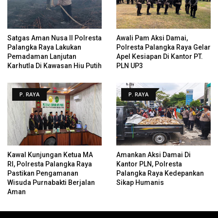
Satgas Aman Nusa II Polresta
Awali Pam Aksi Damai,
Palangka Raya Lakukan
Polresta Palangka Raya Gelar
Pemadaman Lanjutan
Apel Kesiapan Di Kantor PT.
Karhutla Di Kawasan Hiu Putih
PLN UP3
P. RAYA
P. RAYA
Kawal Kunjungan Ketua MA
Amankan Aksi Damai Di
RI, Polresta Palangka Raya
Kantor PLN, Polresta
Pastikan Pengamanan
Palangka Raya Kedepankan
Wisuda Purnabakti Berjalan
Sikap Humanis
Aman