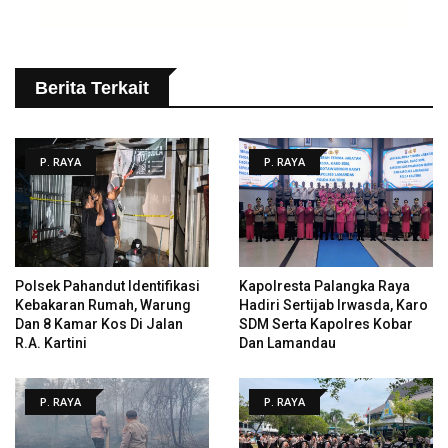
Berita Terkait
P. RAYA
P. RAYA
Polsek Pahandut Identifikasi
Kapolresta Palangka Raya
Kebakaran Rumah, Warung
Hadiri Sertijab Irwasda, Karo
Dan 8 Kamar Kos Di Jalan
SDM Serta Kapolres Kobar
R.A. Kartini
Dan Lamandau
P. RAYA
P. RAYA