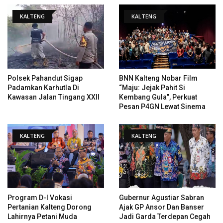
KALTENG
KALTENG
Polsek Pahandut Sigap
BNN Kalteng Nobar Film
Padamkan Karhutla Di
“Maju: Jejak Pahit Si
Kawasan Jalan Tingang XXII
Kembang Gula”, Perkuat
Pesan P4GN Lewat Sinema
KALTENG
KALTENG
Program D-I Vokasi
Gubernur Agustiar Sabran
Pertanian Kalteng Dorong
Ajak GP Ansor Dan Banser
Lahirnya Petani Muda
Jadi Garda Terdepan Cegah