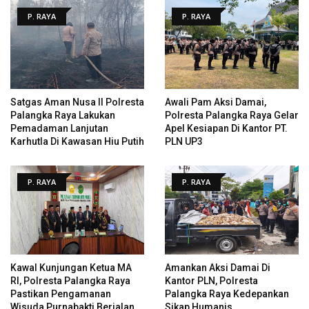
P. RAYA
P. RAYA
Satgas Aman Nusa II Polresta
Awali Pam Aksi Damai,
Palangka Raya Lakukan
Polresta Palangka Raya Gelar
Pemadaman Lanjutan
Apel Kesiapan Di Kantor PT.
Karhutla Di Kawasan Hiu Putih
PLN UP3
P. RAYA
P. RAYA
Kawal Kunjungan Ketua MA
Amankan Aksi Damai Di
RI, Polresta Palangka Raya
Kantor PLN, Polresta
Pastikan Pengamanan
Palangka Raya Kedepankan
Wisuda Purnabakti Berjalan
Sikap Humanis