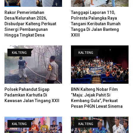
Rakor Pemerintahan
Tanggapi Laporan 110,
Desa/Kelurahan 2026,
Polresta Palangka Raya
Disbudpar Kalteng Perkuat
Tangani Keributan Rumah
Sinergi Pembangunan
Tangga Di Jalan Banteng
Hingga Tingkat Desa
XXIII
KALTENG
KALTENG
Polsek Pahandut Sigap
BNN Kalteng Nobar Film
Padamkan Karhutla Di
“Maju: Jejak Pahit Si
Kawasan Jalan Tingang XXII
Kembang Gula”, Perkuat
Pesan P4GN Lewat Sinema
KALTENG
KALTENG