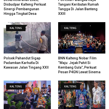
Disbudpar Kalteng Perkuat
Tangani Keributan Rumah
Sinergi Pembangunan
Tangga Di Jalan Banteng
Hingga Tingkat Desa
XXIII
KALTENG
KALTENG
Polsek Pahandut Sigap
BNN Kalteng Nobar Film
Padamkan Karhutla Di
“Maju: Jejak Pahit Si
Kawasan Jalan Tingang XXII
Kembang Gula”, Perkuat
Pesan P4GN Lewat Sinema
KALTENG
KALTENG