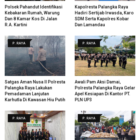
Polsek Pahandut Identifikasi
Kapolresta Palangka Raya
Kebakaran Rumah, Warung
Hadiri Sertijab Irwasda, Karo
Dan 8 Kamar Kos Di Jalan
SDM Serta Kapolres Kobar
R.A. Kartini
Dan Lamandau
P. RAYA
P. RAYA
Satgas Aman Nusa II Polresta
Awali Pam Aksi Damai,
Palangka Raya Lakukan
Polresta Palangka Raya Gelar
Pemadaman Lanjutan
Apel Kesiapan Di Kantor PT.
Karhutla Di Kawasan Hiu Putih
PLN UP3
P. RAYA
P. RAYA