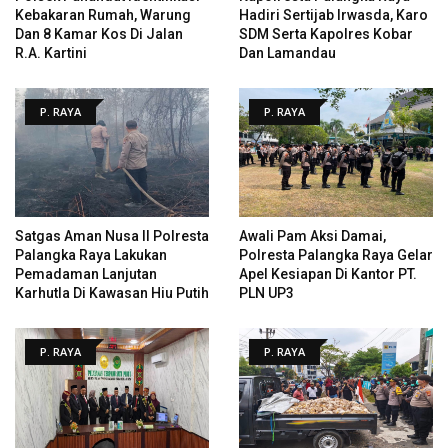
Kebakaran Rumah, Warung
Hadiri Sertijab Irwasda, Karo
Dan 8 Kamar Kos Di Jalan
SDM Serta Kapolres Kobar
R.A. Kartini
Dan Lamandau
P. RAYA
P. RAYA
Satgas Aman Nusa II Polresta
Awali Pam Aksi Damai,
Palangka Raya Lakukan
Polresta Palangka Raya Gelar
Pemadaman Lanjutan
Apel Kesiapan Di Kantor PT.
Karhutla Di Kawasan Hiu Putih
PLN UP3
P. RAYA
P. RAYA